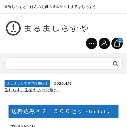
新鮮しらすとごはんのお供の通販サイトまるましらすや
0
まるましらすやのお知らせ
2026.1.15
合格を❝しらす❞！！知らせよう！...
まるましらすやのお知らせ
2026.6.22
夏の贈り物...
まるましらすやのお知らせ
2026.5.13
父の日の贈り物...
まるましらすやのお知らせ
2026.4.17
生しらす、生桜えびの沖漬け...
まるましらすやのお知らせ
2026.3.21
しらす、桜えび新漁始まりました！！...
送料込み￥２，５００セットfor baby
まるましらすやのお知らせ
2026.1.15
合格を❝しらす❞！！知らせよう！...
まるましらすやのお知らせ
2026.6.22
2022年9月24日