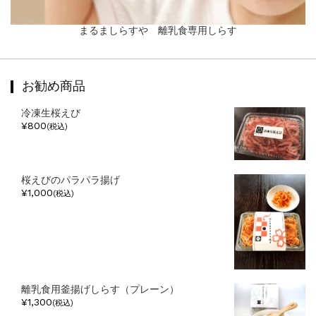
まるましらすや 離乳食専用しらす
お勧め商品
冷凍生桜えび
¥800
(税込)
桜えびのパラパラ揚げ
¥1,000
(税込)
離乳食用釜揚げしらす（プレーン）
¥1,300
(税込)