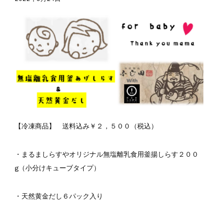
夏の贈り物...
まるましらすやのお知らせ
2026.5.13
父の日の贈り物...
まるましらすやのお知らせ
2026.4.17
生しらす、生桜えびの沖漬け...
まるましらすやのお知らせ
2026.3.21
しらす、桜えび新漁始まりました！！...
まるましらすやのお知らせ
2026.1.15
合格を❝しらす❞！！知らせよう！...
【冷凍商品】 送料込み￥２，５００（税込）
・まるましらすやオリジナル無塩離乳食用釜揚しらす２００
g（小分けキューブタイプ）
・天然黄金だし６パック入り