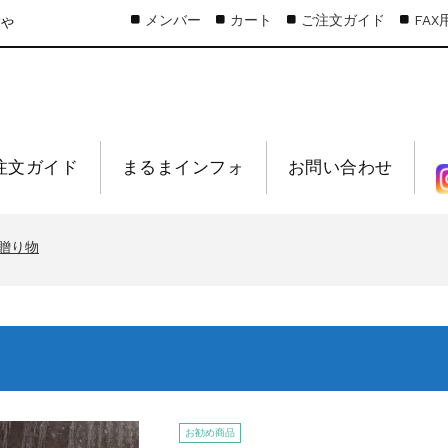
メンバー
カート
ご注文ガイド
FA
すや
注文ガイド
まるまインフォ
お問い合わせ
しらす❞！！知らせよう！
り物
贈り物
、生桜えびの沖漬け
桜えび新漁始まりました！！
しらす❞！！知らせよう！
り物
贈り物
、生桜えびの沖漬け
お勧め商品
桜えび新漁始まりました！！