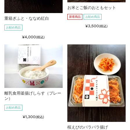
お米とご飯のおともセット
新着商品
お勧め商品
重箱ぎふと・ななめ紅白
¥3,500
(税込)
お勧め商品
¥4,000
(税込)
離乳食用釜揚げしらす（プレー
ン）
お勧め商品
¥1,300
(税込)
桜えびのパラパラ揚げ