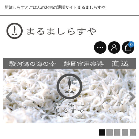
新鮮しらすとごはんのお供の通販サイトまるましらすや
0
まるましらすやのお知らせ
2026.1.15
合格を❝しらす❞！！知らせよう！...