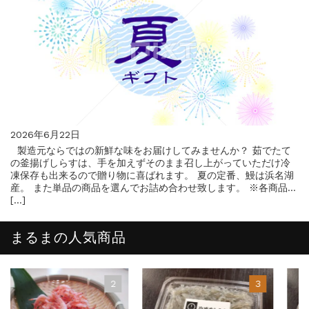
合格を❝しらす❞！！知らせよう！...
2026年6月22日
製造元ならではの新鮮な味をお届けしてみませんか？ 茹でたて
の釜揚げしらすは、手を加えずそのまま召し上がっていただけ冷
凍保存も出来るので贈り物に喜ばれます。 夏の定番、鰻は浜名湖
産。 また単品の商品を選んでお詰め合わせ致します。 ※各商品
は、ご予算やお好みに合わせて内容を変更出来るものがございま
[…]
す。 注文時、備考欄にてご希望をご記入ください。また、お問
合せフォームにてお問い合わせください。
まるまの人気商品
https://marumashirasuya.net/?p=1812
https://marumashirasuya.net/?p=221
https://marumashirasuya.net/?p=221
https://marumashirasuya.net/?p=311
https://marumashirasuya.net/?p=710
https://marumashirasuya.net/?p=958
https://marumashirasuya.net/?p=274