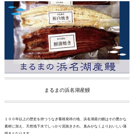
夏の贈り物...
まるましらすやのお知らせ
2026.5.13
父の日の贈り物...
まるましらすやのお知らせ
2026.4.17
生しらす、生桜えびの沖漬け...
まるましらすやのお知らせ
2026.3.21
しらす、桜えび新漁始まりました！！...
まるましらすやのお知らせ
2026.1.15
合格を❝しらす❞！！知らせよう！...
まるまの浜名湖産鰻
１００年以上の歴史を持つうなぎ養殖発祥の地、浜名湖産の鰻はその豊かな
素材に加え、天然地下水でしっかり泥抜きされ、臭みがなくよりおいしい蒲
焼きとなります。