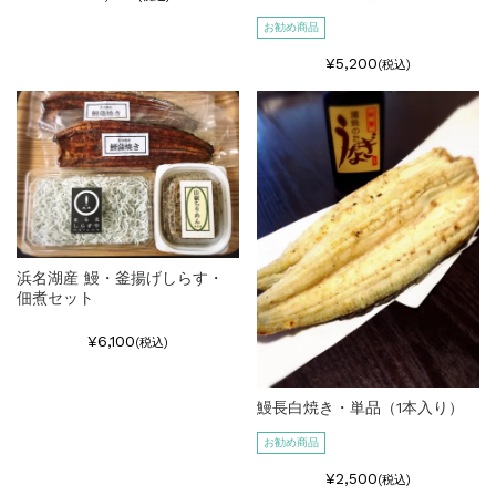
お勧め商品
¥5,200
(税込)
浜名湖産 鰻・釜揚げしらす・
佃煮セット
¥6,100
(税込)
鰻長白焼き・単品（1本入り）
お勧め商品
¥2,500
(税込)