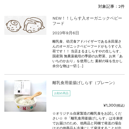
合格を❝しらす❞！！知らせよう！...
対象記事：2件
まるましらすやのお知らせ
2026.6.22
夏の贈り物...
NEW！！しらす入オーガニックベビー
フード
まるましらすやのお知らせ
2026.5.13
父の日の贈り物...
2023年9月6日
まるましらすやのお知らせ
2026.4.17
離乳食、幼児食アドバイザーである永田屋さ
生しらす、生桜えびの沖漬け...
んのオーガニックベビーフードがもうすぐ入
荷です！！ 当店まるましらすやの生しらす、
まるましらすやのお知らせ
2026.3.21
国産鶏 無農薬栽培の季節のお野菜、お米「あ
しらす、桜えび新漁始まりました！！...
いちのかおり」を使用した 素材の味を生かし
余分な物は一切 […]
まるましらすやのお知らせ
2026.1.15
合格を❝しらす❞！！知らせよう！...
離乳食用釜揚げしらす（プレーン）
お勧め商品
¥1,300
(税込)
☆オリジナル自家製造の離乳食をお試しくだ
さい☆ ※「離乳食用釜揚げしらす」は冷凍便
でお届けのため、他商品と同梱で発送の場合
はその他商品も冷凍にして発送することが出