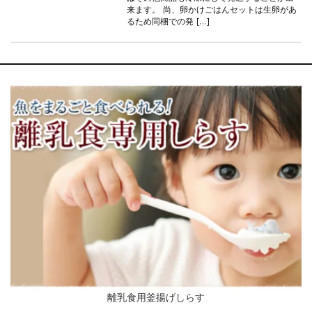
来ます。 尚、卵かけごはんセットは生卵があ
るため同梱での発 […]
離乳食用釜揚げしらす