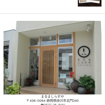
まるましらすや
〒436-0064 静岡県掛川市北門240
☎︎0537-28-8141