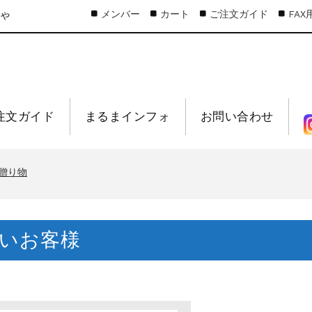
メンバー
カート
ご注文ガイド
FA
すや
注文ガイド
まるまインフォ
お問い合わせ
しらす❞！！知らせよう！
り物
贈り物
、生桜えびの沖漬け
桜えび新漁始まりました！！
いお客様
しらす❞！！知らせよう！
り物
贈り物
、生桜えびの沖漬け
桜えび新漁始まりました！！